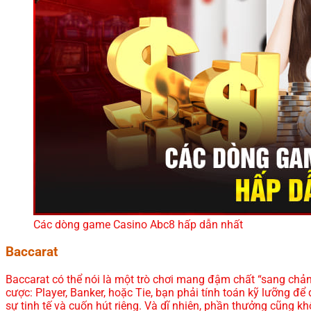
Các dòng game Casino Abc8 hấp dẫn nhất
Baccarat
Baccarat có thể nói là một trò chơi mang đậm chất “sang chản
cược: Player, Banker, hoặc Tie, bạn phải tính toán kỹ lưỡng 
sự tinh tế và cuốn hút riêng. Và dĩ nhiên, phần thưởng cũng k