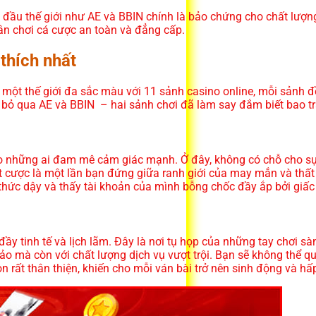
đầu thế giới như AE và BBIN chính là bảo chứng cho chất lượn
ân chơi cá cược an toàn và đẳng cấp.
thích nhất
 một thế giới đa sắc màu với 11 sảnh casino online, mỗi sảnh 
 bỏ qua AE và BBIN – hai sảnh chơi đã làm say đắm biết bao trá
 những ai đam mê cảm giác mạnh. Ở đây, không có chỗ cho sự 
đặt cược là một lần bạn đứng giữa ranh giới của may mắn và thất
 thức dậy và thấy tài khoản của mình bỗng chốc đầy ắp bởi giấc
 tinh tế và lịch lãm. Đây là nơi tụ họp của những tay chơi sàn
o mà còn với chất lượng dịch vụ vượt trội. Bạn sẽ không thể qu
n rất thân thiện, khiến cho mỗi ván bài trở nên sinh động và hấ