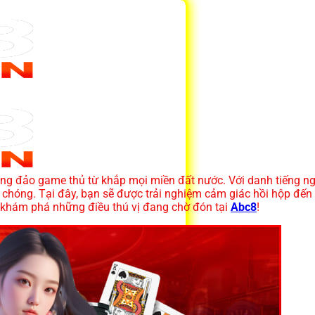
ông đảo game thủ từ khắp mọi miền đất nước. Với danh tiếng ngà
 chóng. Tại đây, bạn sẽ được trải nghiệm cảm giác hồi hộp đến
 khám phá những điều thú vị đang chờ đón tại
Abc8
!