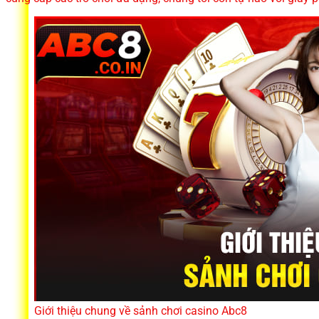
Giới thiệu chung về sảnh chơi casino Abc8