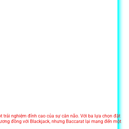
t trải nghiệm đỉnh cao của sự cân não. Với ba lựa chọn đặt
 tương đồng với Blackjack, nhưng Baccarat lại mang đến một