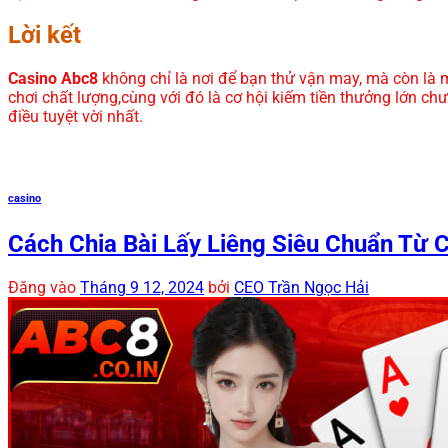
Lời kết
Casino Abc8
không chỉ là nơi để bạn thử vận may, mà còn là 
chơi chất lượng,cùng với đó là cơ hội kiếm tiền thưởng lớn c
điều tuyệt vời nhất.
casino
Cách Chia Bài Lấy Liêng Siêu Chuẩn Từ 
Đăng vào
Tháng 9 12, 2024
bởi
CEO Trần Ngọc Hải