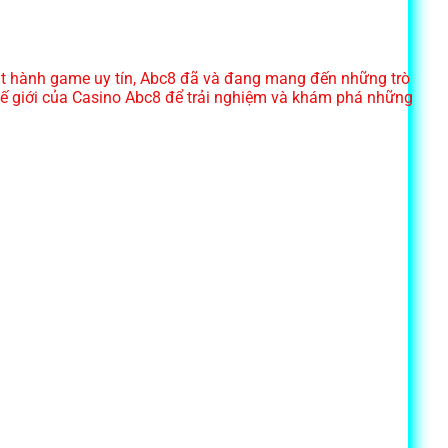
phát hành game uy tín, Abc8 đã và đang mang đến những trò
thế giới của Casino Abc8 để trải nghiệm và khám phá những