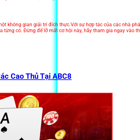
một không gian giải trí đích thực.Với sự hợp tác của các nhà 
hưa từng có. Đừng để lỡ mất cơ hội này, hãy tham gia ngay vào 
Các Cao Thủ Tại ABC8