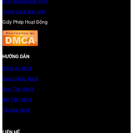
Điều Khoản Điều Kiện
Chính Sách Bảo mật
Giấy Phép Hoạt Động
HƯỚNG DẪN
Đăng Ký Abc8
Đăng Nhập Abc8
Nạp Tiền Abc8
Rút Tiền Abc8
Tải App Abc8
LIÊN HỆ