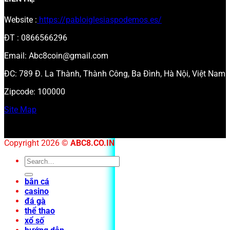
Website :
https://pabloiglesiaspodemos.es/
ĐT :
0866566296
Email:
Abc8coin@gmail.com
ĐC:
789 Đ. La Thành, Thành Công, Ba Đình, Hà Nội, Việt Nam
Zipcode: 100000
Site Map
Copyright 2026 ©
ABC8.CO.IN
bắn cá
casino
đá gà
thể thao
xổ số