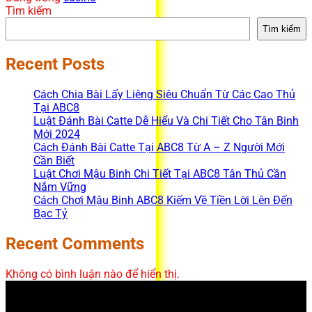
Tìm kiếm
Tìm kiếm
Recent Posts
Cách Chia Bài Lấy Liêng Siêu Chuẩn Từ Các Cao Thủ
Tại ABC8
Luật Đánh Bài Catte Dễ Hiểu Và Chi Tiết Cho Tân Binh
Mới 2024
Cách Đánh Bài Catte Tại ABC8 Từ A – Z Người Mới
Cần Biết
Luật Chơi Mậu Binh Chi Tiết Tại ABC8 Tân Thủ Cần
Nắm Vững
Cách Chơi Mậu Binh ABC8 Kiếm Về Tiền Lời Lên Đến
Bạc Tỷ
Recent Comments
Không có bình luận nào để hiển thị.