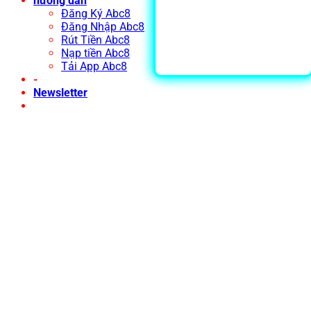
hướng dẫn
Đăng Ký Abc8
Đăng Nhập Abc8
Rút Tiền Abc8
Nạp tiền Abc8
Tải App Abc8
-
Newsletter